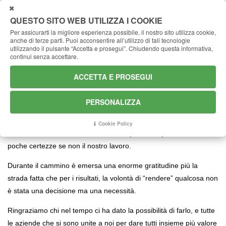
CHIUDI
QUESTO SITO WEB UTILIZZA I COOKIE
Per assicurarti la migliore esperienza possibile, il nostro sito utilizza cookie,
anche di terze parti.
Puoi acconsentire all’utilizzo di tali tecnologie
Diamo valore insieme
Home
Azienda
utilizzando il pulsante “Accetta e prosegui”.
Chiudendo questa informativa,
continui senza accettare.
ACCETTA E PROSEGUI
Diamo valore insieme
PERSONALIZZA
La nostra azienda è stata salvata dalla nostra attuale proprietà, in
un momento di crisi globale tra il 2008 e il 2009 ci siamo trovati in
Cookie Policy
un mercato contratto, lavorando in un piccolo capannone, con
poche certezze se non il nostro lavoro.
Durante il cammino è emersa una enorme gratitudine più la
strada fatta che per i risultati, la volontà di “rendere” qualcosa non
è stata una decisione ma una necessità.
Ringraziamo chi nel tempo ci ha dato la possibilità di farlo, e tutte
le aziende che si sono unite a noi per dare tutti insieme più valore