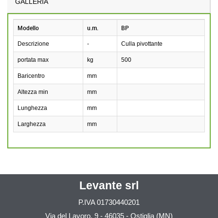
GALLERIA
Modello
u.m.
BP
Descrizione
-
Culla pivottante
portata max
kg
500
Baricentro
mm
Altezza min
mm
Lunghezza
mm
Larghezza
mm
Levante srl
P.IVA
01730440201
Via del Lavoro, 9 - 46035 - Ostiglia (MN)