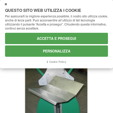
CHIUDI
QUESTO SITO WEB UTILIZZA I COOKIE
Per assicurarti la migliore esperienza possibile, il nostro sito utilizza cookie,
anche di terze parti.
Puoi acconsentire all’utilizzo di tali tecnologie
BP-Culla pivottante per bobine
Home
Accessori
utilizzando il pulsante “Accetta e prosegui”.
Chiudendo questa informativa,
continui senza accettare.
BP-Culla pivottante per bobine
ACCETTA E PROSEGUI
CULLA PIVOTTANTE per bobine, fusti o
rotoli
PERSONALIZZA
Cookie Policy