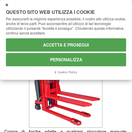
CHIUDI
QUESTO SITO WEB UTILIZZA I COOKIE
Per assicurarti la migliore esperienza possibile, il nostro sito utilizza cookie,
anche di terze parti.
Puoi acconsentire all’utilizzo di tali tecnologie
FORCHE per Logiflex
Home
Accessori
utilizzando il pulsante “Accetta e prosegui”.
Chiudendo questa informativa,
continui senza accettare.
FORCHE per Logiflex
ACCETTA E PROSEGUI
Forche coprenti per stoccatori Serie Logiflex
PERSONALIZZA
Cookie Policy
Coppia di forche adatte a qualsiasi stoccatore manuale,