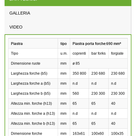
GALLERIA
VIDEO
Piastra
tipo
Piastra porta forche:690 mm*
Tipo
u.m.
coprenti
bar forks
forgiate
Dimensione ruote
mm
ø 85
Larghezza forche (b5)
mm
350 800
230 680
230 680
Larghezza forche a (b5)
mm
n.d
n.d
n.d
Larghezza forche b (b5)
mm
560
230 300
230 300
Altezza min. forche (h13)
mm
65
65
40
Altezza min. forche a (h13)
mm
n.d
n.d
n.d
Altezza min. forche b (h13)
mm
65
65
40
Dimensione forche
mm
163x61
100x60
100x35