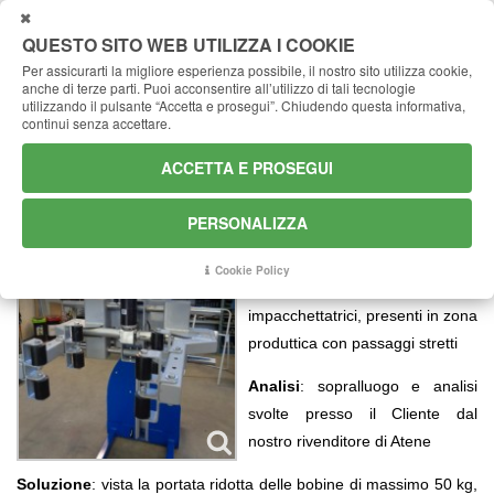
CHIUDI
QUESTO SITO WEB UTILIZZA I COOKIE
Per assicurarti la migliore esperienza possibile, il nostro sito utilizza cookie,
anche di terze parti.
Puoi acconsentire all’utilizzo di tali tecnologie
Movimentazione bobine in pvc
Home
Case History
Sollevamento
utilizzando il pulsante “Accetta e prosegui”.
Chiudendo questa informativa,
continui senza accettare.
Movimentazione bobine in pvc
ACCETTA E PROSEGUI
Cliente
:azienda alimentare
Greca
PERSONALIZZA
Esigenza
: posizionare bobine in
Cookie Policy
pvc in macchine
impacchettatrici, presenti in zona
produttica con passaggi stretti
Analisi
: sopralluogo e analisi
svolte presso il Cliente dal
nostro rivenditore di Atene
Soluzione
: vista la portata ridotta delle bobine di massimo 50 kg,