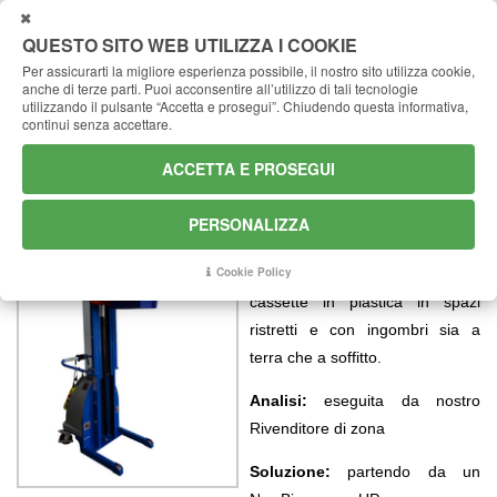
CHIUDI
QUESTO SITO WEB UTILIZZA I COOKIE
Per assicurarti la migliore esperienza possibile, il nostro sito utilizza cookie,
anche di terze parti.
Puoi acconsentire all’utilizzo di tali tecnologie
Home
Case History
Sollevamento
utilizzando il pulsante “Accetta e prosegui”.
Chiudendo questa informativa,
continui senza accettare.
NewBingo UP con forche regolabili
NewBingo UP con forche regolabili
ACCETTA E PROSEGUI
PERSONALIZZA
Cliente:
Azienda nord-est Italia
Cookie Policy
Esigenza:
movimentare
cassette in plastica in spazi
ristretti e con ingombri sia a
terra che a soffitto.
Analisi:
eseguita da nostro
Rivenditore di zona
Soluzione:
partendo da un