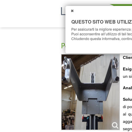
CHIUDI
QUESTO SITO WEB UTILIZ
Per assicurarti la migliore esperienza p
Puoi acconsentire all’utilizzo di tali t
Chiudendo questa informativa, continu
Posizionamento tubi 
Clie
Esig
un s
Anal
Solu
di p
al q
agga
segn