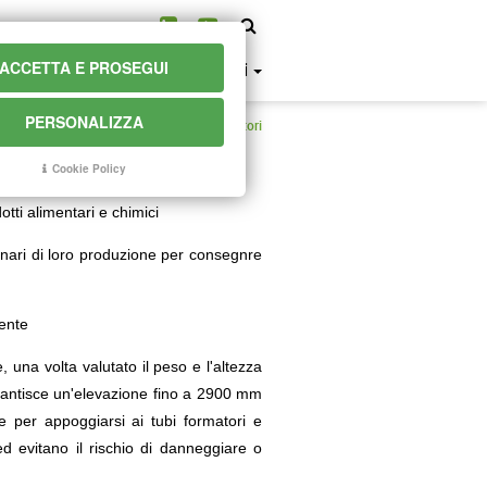
ACCETTA E PROSEGUI
history
news
faq
contatti
PERSONALIZZA
Posizionamento tubi formatori
llevamento
Cookie Policy
tti alimentari e chimici
chinari di loro produzione per consegnre
iente
, una volta valutato il peso e l'altezza
arantisce un'elevazione fino a 2900 mm
e per appoggiarsi ai tubi formatori e
d evitano il rischio di danneggiare o