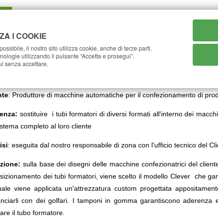
home
azienda
catalogo
case 
ZA I COOKIE
ossibile, il nostro sito utilizza cookie, anche di terze parti.
ecnologie utilizzando il pulsante “Accetta e prosegui”.
Home
Case History
So
i senza accettare.
formatori
nte
: Produttore di macchine automatiche per il confezionamento di prodo
enza:
sostituire i tubi formatori di diversi formati all'interno dei mac
istema completo al loro cliente
isi
: eseguita dal nostro responsabile di zona con l'ufficio tecnico del Cl
zione:
sulla base dei disegni delle macchine confezionatrici del cliente
osizionamento dei tubi formatori, viene scelto il modello Clever che g
uale viene applicata un'attrezzatura custom progettata appositament
nciarli con dei golfari. I tamponi in gomma garantiscono aderenza e
are il tubo formatore.