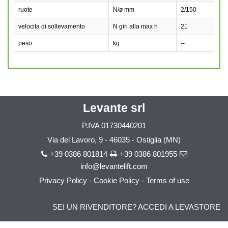
ruote
N/ø mm
2/150
velocita di sollevamento
N giri alla max h
21
peso
kg
--
Levante srl
P.IVA
01730440201
Via del Lavoro, 9 - 46035 - Ostiglia (MN)
+39 0386 801814
+39 0386 801955
info@levantelift.com
Privacy Policy
-
Cookie Policy
-
Terms of use
SEI UN RIVENDITORE? ACCEDI A LEVASTORE