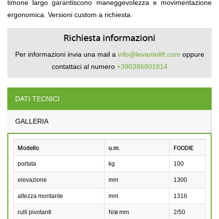
timone largo garantiscono maneggevolezza e movimentazione
ergonomica. Versioni custom a richiesta.
Richiesta informazioni
Per informazioni invia una mail a
info@levantelift.com
oppure
contattaci al numero
+390386801814
DATI TECNICI
GALLERIA
Modello
u.m.
FOODIE
portata
kg
100
elevazione
mm
1300
altezza montante
mm
1316
rulli pivotanti
N/ø mm
2/50