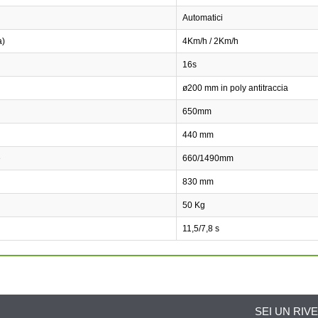
Automatici
a)
4Km/h / 2Km/h
16s
ø200 mm in poly antitraccia
650mm
440 mm
e
660/1490mm
830 mm
50 Kg
11,5/7,8 s
SEI UN RIV