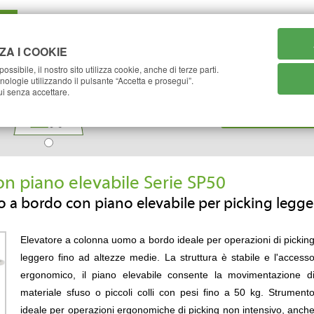
home
azienda
catalogo
case 
ZA I COOKIE
ossibile, il nostro sito utilizza cookie, anche di terze parti.
O
TRAINO
ecnologie utilizzando il pulsante “Accetta e prosegui”.
Quale prodotto sta
i senza accettare.
on piano elevabile Serie SP50
 a bordo con piano elevabile per picking legge
Elevatore a colonna uomo a bordo ideale per operazioni di pickin
leggero fino ad altezze medie. La struttura è stabile e l'access
ergonomico, il piano elevabile consente la movimentazione d
materiale sfuso o piccoli colli con pesi fino a 50 kg. Strument
ideale per operazioni ergonomiche di picking non intensivo, anch