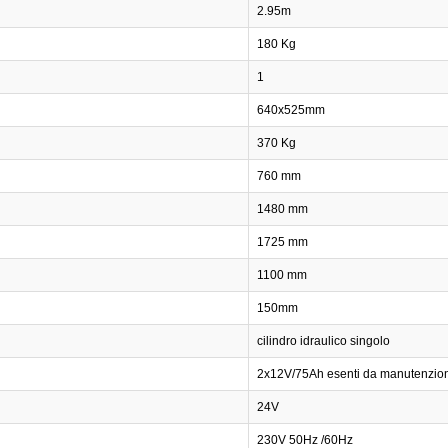
2.95m
180 Kg
1
640x525mm
370 Kg
760 mm
1480 mm
1725 mm
1100 mm
150mm
cilindro idraulico singolo
2x12V/75Ah esenti da manutenzio
24V
230V 50Hz /60Hz