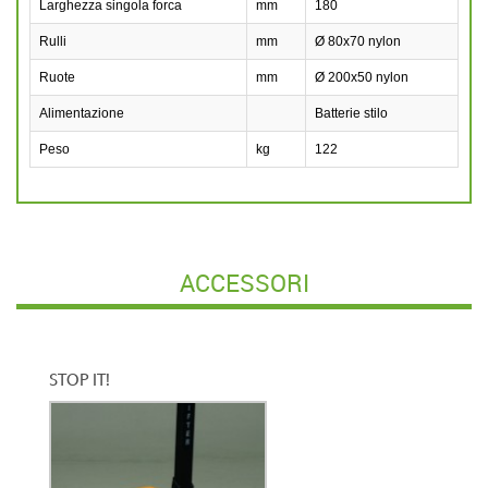
Larghezza singola forca
mm
180
Rulli
mm
Ø 80x70 nylon
Ruote
mm
Ø 200x50 nylon
Alimentazione
Batterie stilo
Peso
kg
122
ACCESSORI
STOP IT!