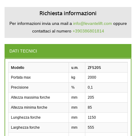
Richiesta informazioni
Per informazioni invia una mail a
info@levantelift.com
oppure
contattaci al numero
+390386801814
DATI TECNICI
Modello
u.m.
ZFS20S
Portata max
kg
2000
Precisione
%
0,1
Altezza massima forche
mm
205
Altezza minima forche
mm
85
Lunghezza forche
mm
1150
Larghezza forche
mm
555